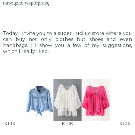
nawiązać współpracę.
Today
I invite you
to a super
LucLuc
store
where
you
can buy
not
only
clothes
but
shoes
and even
handbags.
I'll show you
a few
of my suggestions
,
which
I
really
liked
.
KLIK
KLIK
KLIK