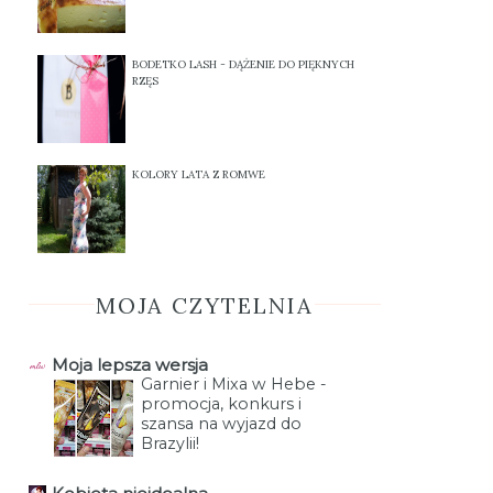
BODETKO LASH - DĄŻENIE DO PIĘKNYCH
RZĘS
KOLORY LATA Z ROMWE
MOJA CZYTELNIA
Moja lepsza wersja
Garnier i Mixa w Hebe -
promocja, konkurs i
szansa na wyjazd do
Brazylii!