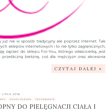
y już nie w sposób tradycyjny ale poprzez Internet. Tak
ch sklepów internetowych i to nie tylko zagranicznych,
ę zajrzeć do sklepu For-You, którego właścicielką, jest
prześliczną bieliznę, coś dla mężczyzn oraz akcesoria
CZYTAJ DALEJ »
5 LIPCA 2018
PNY
,
SUCHY OLEJEK
,
TESTOWANIE
PNY DO PIELĘGNACJI CIAŁA I