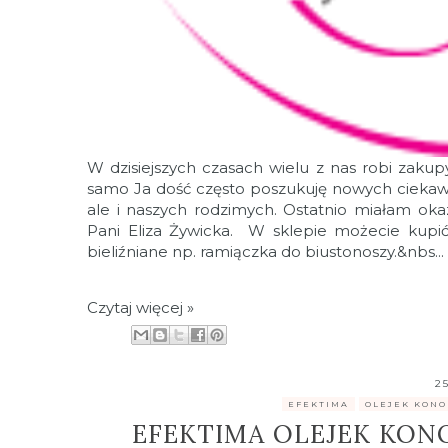
W dzisiejszych czasach wielu z nas robi zakup
samo Ja dość często poszukuję nowych ciekawy
ale i naszych rodzimych. Ostatnio miałam okazj
Pani Eliza Żywicka. W sklepie możecie kupić 
bieliźniane np. ramiączka do biustonoszy.&nbs...
Czytaj więcej »
2
.
EFEKTIMA
,
OLEJEK KONO
EFEKTIMA OLEJEK KONO