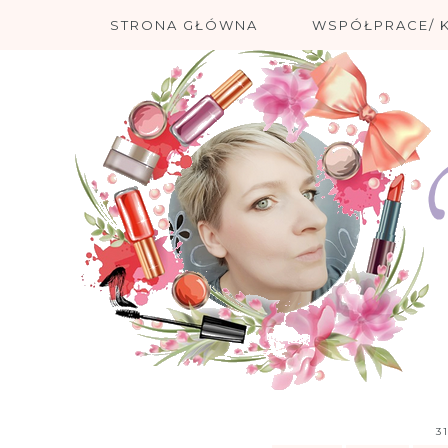
STRONA GŁÓWNA
WSPÓŁPRACE/ 
3