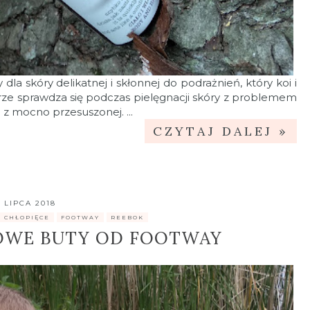
dla skóry delikatnej i skłonnej do podrażnień, który koi i
brze sprawdza się podczas pielęgnacji skóry z problemem
z mocno przesuszonej. ...
CZYTAJ DALEJ »
9 LIPCA 2018
 CHŁOPIĘCE
,
FOOTWAY
,
REEBOK
WE BUTY OD FOOTWAY