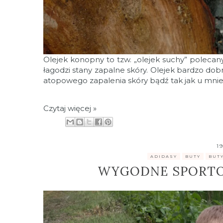
Olejek konopny to tzw. „olejek suchy” polecany 
łagodzi stany zapalne skóry. Olejek bardzo do
atopowego zapalenia skóry bądź tak jak u mnie 
Czytaj więcej »
1
.
ADIDASY
,
BUTY
,
BUTY
WYGODNE SPORTO