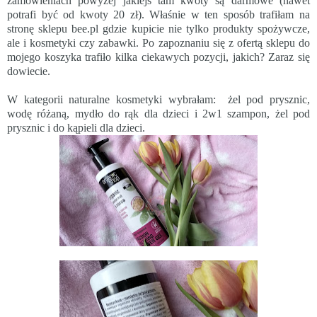
zamówieniach powyżej jakiejś tam kwoty są darmowe (nawet
potrafi być od kwoty 20 zł). Właśnie w ten sposób trafiłam na
stronę sklepu bee.pl gdzie kupicie nie tylko produkty spożywcze,
ale i kosmetyki czy zabawki. Po zapoznaniu się z ofertą sklepu do
mojego koszyka trafiło kilka ciekawych pozycji, jakich? Zaraz się
dowiecie.
W kategorii naturalne kosmetyki wybrałam:
żel pod prysznic,
wodę różaną, mydło do rąk dla dzieci i 2w1 szampon, żel pod
prysznic i do kąpieli dla dzieci.