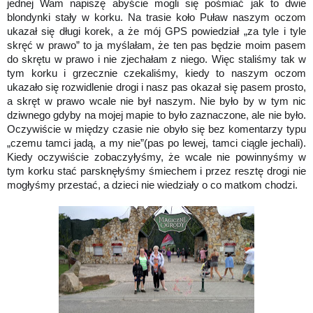
jednej Wam napiszę abyście mogli się pośmiać jak to dwie
blondynki stały w korku. Na trasie koło Puław naszym oczom
ukazał się długi korek, a że mój GPS powiedział „za tyle i tyle
skręć w prawo” to ja myślałam, że ten pas będzie moim pasem
do skrętu w prawo i nie zjechałam z niego. Więc staliśmy tak w
tym korku i grzecznie czekaliśmy, kiedy to naszym oczom
ukazało się rozwidlenie drogi i nasz pas okazał się pasem prosto,
a skręt w prawo wcale nie był naszym. Nie było by w tym nic
dziwnego gdyby na mojej mapie to było zaznaczone, ale nie było.
Oczywiście w między czasie nie obyło się bez komentarzy typu
„czemu tamci jadą, a my nie”(pas po lewej, tamci ciągle jechali).
Kiedy oczywiście zobaczyłyśmy, że wcale nie powinnyśmy w
tym korku stać parsknęłyśmy śmiechem i przez resztę drogi nie
mogłyśmy przestać, a dzieci nie wiedziały o co matkom chodzi.