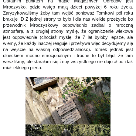
Ostatnim punktem na mapie Magicznych Ogrodów jest
Mroczysko, gdzie wstęp mają dzieci powyżej 6 roku życia.
Zaryzykowaliśmy żeby tam wejść ponieważ Tomkowi pół roku
brakuje :D Z jednej strony to było i dla nas wielkie przeżycie bo
przewodnik Mroczyskowy odpowiednio zadbał o mroczną
atmosferę, a z drugiej strony myślę, że ograniczenie wiekowe
jest odpowiednie (chociaż myślę, że 7 lat byłoby lepsze, ale
wiemy, że każdy inaczej reaguje i przeżywa więc decydujemy się
na wejście na własną odpowiedzialność). Tomek jednak jest
dzieckiem mocno emocjonalnym i trochę to był błąd, że tam
weszliśmy, ale starałam się żeby wszystkiego nie dojrzał bo i tak
miał lekkiego pierta.