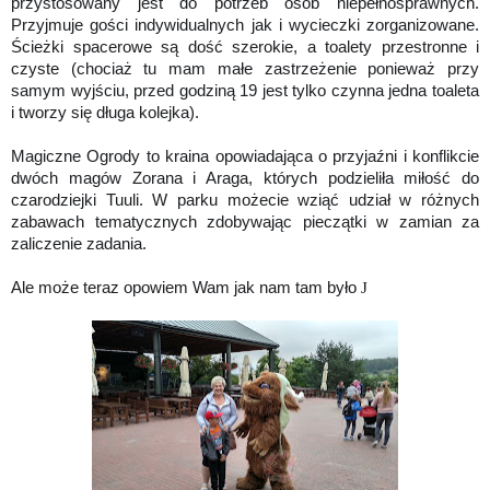
przystosowany jest do potrzeb osób niepełnosprawnych.
Przyjmuje gości indywidualnych jak i wycieczki zorganizowane.
Ścieżki spacerowe są dość szerokie, a toalety przestronne i
czyste (chociaż tu mam małe zastrzeżenie ponieważ przy
samym wyjściu, przed godziną 19 jest tylko czynna jedna toaleta
i tworzy się długa kolejka).
Magiczne Ogrody to kraina opowiadająca o przyjaźni i konflikcie
dwóch magów Zorana i Araga, których podzieliła miłość do
czarodziejki Tuuli. W parku możecie wziąć udział w różnych
zabawach tematycznych zdobywając pieczątki w zamian za
zaliczenie zadania.
Ale może teraz opowiem Wam jak nam tam było
J