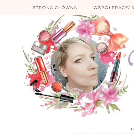
STRONA GŁÓWNA
WSPÓŁPRACE/ 
1