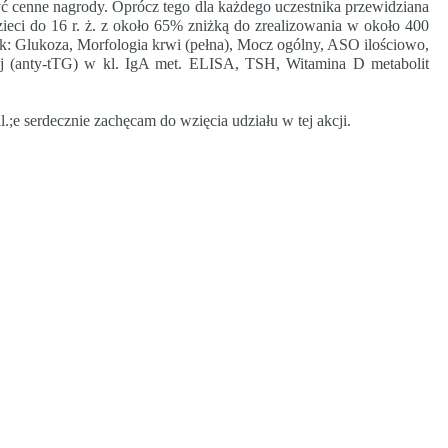
ć cenne nagrody.
Oprócz tego
dla każdego uczestnika przewidziana
ieci do 16 r. ż. z około 65% zniżką do zrealizowania w około 400
ak:
Glukoza, Morfologia krwi (pełna), Mocz ogólny, ASO ilościowo,
wej (anty-tTG) w kl. IgA met. ELISA, TSH, Witamina D metabolit
l.;e serdecznie zachęcam do wzięcia udziału w tej akcji.