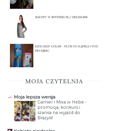
ZAKUPY W INTERNECIE/ DRESSLINK
KIDS DEEP OCEAN - PŁYN DO KĄPIELI I POD
PRYSZNIC
MOJA CZYTELNIA
Moja lepsza wersja
Garnier i Mixa w Hebe -
promocja, konkurs i
szansa na wyjazd do
Brazylii!