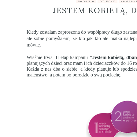
.
BADANIA
,
DZIECKO
,
KAMPAN
JESTEM KOBIETĄ, D
Kiedy zostałam zaproszona do współpracy długo zastana
ale sobie pomyślałam, że kto jak kto ale matka najlepi
mówię.
Właśnie trwa III etap
kampanii
"Jestem kobietą, dbam
planujących dzieci oraz mam i ich dzieciaczków do 16 ro
Każda z nas dba o siebie, a kiedy planuje lub spodziew
maleństwo, a potem po porodzie o swą pociechę.