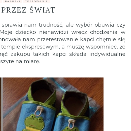
E
,
PAPUTKI
,
TESTOWANIE
 PRZEZ ŚWIAT
sprawia nam trudność, ale wybór obuwia czy
 Moje dziecko nienawidzi wręcz chodzenia w
onowała nam przetestowanie kapci chętnie się
 w tempie ekspresowym, a muszę wspomnieć, że
hęć zakupu takich kapci składa indywidualne
szyte na miarę.