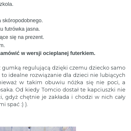
zkola.
wa skóropodobnego.
u futrówka jasna.
ce się na prezent.
m.
mówić w wersji ocieplanej futerkiem.
 z gumką regulującą dzięki czemu dziecko samo
 to idealne rozwiązanie dla dzieci nie lubiących
nieważ w takim obuwiu nóżka się nie poci, a
saka. Od kiedy Tomcio dostał te kapciuszki nie
 gdyż chętnie je zakłada i chodzi w nich cały
 spać :) ).