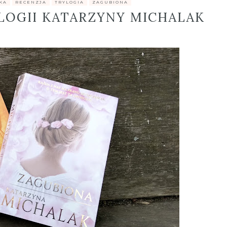
KA
,
RECENZJA
,
TRYLOGIA
,
ZAGUBIONA
YLOGII KATARZYNY MICHALAK