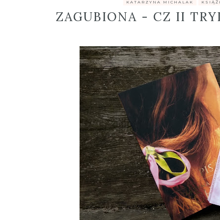
.
KATARZYNA MICHALAK
,
KSIĄŻ
ZAGUBIONA - CZ II TR