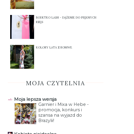
BODETKO LASH - DĄŻENIE DO PIĘKNYCH
RZĘS
KOLORY LATA Z ROMWE
MOJA CZYTELNIA
Moja lepsza wersja
Garnier i Mixa w Hebe -
promocja, konkurs i
szansa na wyjazd do
Brazylii!