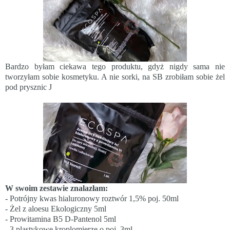
Bardzo byłam ciekawa tego produktu, gdyż nigdy sama nie
tworzyłam sobie kosmetyku. A nie sorki, na SB zrobiłam sobie żel
pod prysznic
J
W swoim zestawie znalazłam:
- Potrójny kwas hialuronowy roztwór 1,5% poj. 50ml
- Żel z aloesu Ekologiczny 5ml
- Prowitamina B5 D-Pantenol 5ml
- 3 plastykowe kroplomierze o poj. 3ml