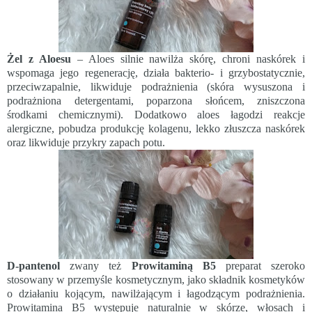
Żel z Aloesu
– Aloes silnie nawilża skórę, chroni naskórek i
wspomaga jego regenerację, działa bakterio- i grzybostatycznie,
przeciwzapalnie, likwiduje podrażnienia (skóra wysuszona i
podrażniona detergentami, poparzona słońcem, zniszczona
środkami chemicznymi). Dodatkowo aloes łagodzi reakcje
alergiczne, pobudza produkcję kolagenu, lekko złuszcza naskórek
oraz likwiduje przykry zapach potu.
D-pantenol
zwany też
Prowitaminą B5
preparat szeroko
stosowany w przemyśle kosmetycznym, jako składnik kosmetyków
o działaniu kojącym, nawilżającym i łagodzącym podrażnienia.
Prowitamina B5 występuje naturalnie w skórze, włosach i