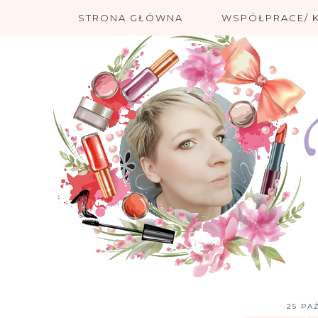
STRONA GŁÓWNA
WSPÓŁPRACE/ 
25 PA