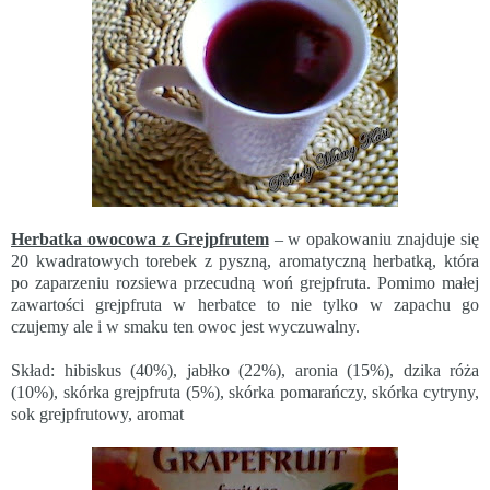
Herbatka owocowa z Grejpfrutem
– w opakowaniu znajduje się
20 kwadratowych torebek z pyszną, aromatyczną herbatką, która
po zaparzeniu rozsiewa przecudną woń grejpfruta. Pomimo małej
zawartości grejpfruta w herbatce to nie tylko w zapachu go
czujemy ale i w smaku
ten owoc
jest wyczuwalny.
Skład: hibiskus (40%), jabłko (22%), aronia (15%), dzika róża
(10%), skórka grejpfruta (5%), skórka pomarańczy, skórka cytryny,
sok grejpfrutowy, aromat