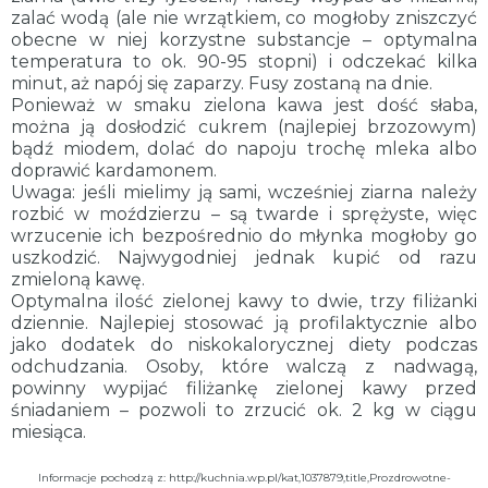
zalać wodą (ale nie wrzątkiem, co mogłoby zniszczyć
obecne w niej korzystne substancje – optymalna
temperatura to ok. 90-95 stopni) i odczekać kilka
minut, aż napój się zaparzy. Fusy zostaną na dnie.
Ponieważ w smaku zielona kawa jest dość słaba,
można ją dosłodzić cukrem (najlepiej brzozowym)
bądź miodem, dolać do napoju trochę mleka albo
doprawić kardamonem.
Uwaga: jeśli mielimy ją sami, wcześniej ziarna należy
rozbić w moździerzu – są twarde i sprężyste, więc
wrzucenie ich bezpośrednio do młynka mogłoby go
uszkodzić. Najwygodniej jednak kupić od razu
zmieloną kawę.
Optymalna ilość zielonej kawy to dwie, trzy filiżanki
dziennie. Najlepiej stosować ją profilaktycznie albo
jako dodatek do niskokalorycznej diety podczas
odchudzania. Osoby, które walczą z nadwagą,
powinny wypijać filiżankę zielonej kawy przed
śniadaniem – pozwoli to zrzucić ok. 2 kg w ciągu
miesiąca.
Informacje pochodzą z:
http://kuchnia.wp.pl/kat,1037879,title,Prozdrowotne-