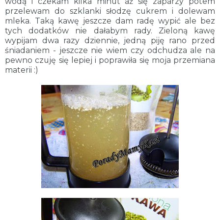
wodą i czekam kilka minut aż się zaparzy potem
przelewam do szklanki słodzę cukrem i dolewam
mleka. Taką kawę jeszcze dam radę wypić ale bez
tych dodatków nie dałabym rady. Zieloną kawę
wypijam dwa razy dziennie, jedną piję rano przed
śniadaniem - jeszcze nie wiem czy odchudza ale na
pewno czuję się lepiej i poprawiła się moja przemiana
materii :)