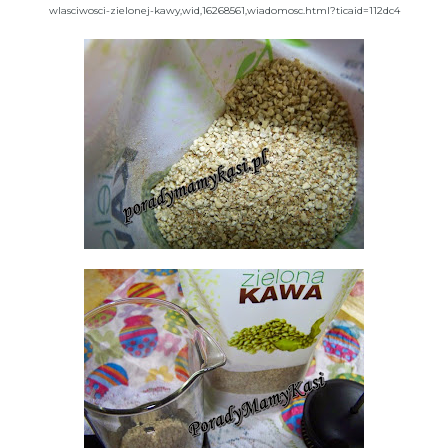
wlasciwosci-zielonej-kawy,wid,16268561,wiadomosc.html?ticaid=112dc4