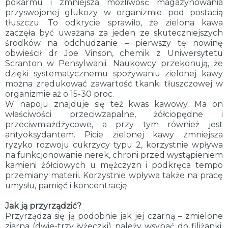
pokarmu i zmniejsza możliwość magazynowania
przyswojonej glukozy w organizmie pod postacią
tłuszczu. To odkrycie sprawiło, że zielona kawa
zaczęła być uważana za jeden ze skuteczniejszych
środków na odchudzanie – pierwszy tę nowinę
obwieścił dr Joe Vinson, chemik z Uniwersytetu
Scranton w Pensylwanii. Naukowcy przekonują, że
dzięki systematycznemu spożywaniu zielonej kawy
można zredukować zawartość tkanki tłuszczowej w
organizmie aż o 15-30 proc.
W napoju znajduje się też kwas kawowy. Ma on
właściwości przeciwzapalne, żółciopędne i
przeciwmiażdżycowe, a przy tym również jest
antyoksydantem. Picie zielonej kawy zmniejsza
ryzyko rozwoju cukrzycy typu 2, korzystnie wpływa
na funkcjonowanie nerek, chroni przed wystąpieniem
kamieni żółciowych u mężczyzn i podkręca tempo
przemiany materii. Korzystnie wpływa także na pracę
umysłu, pamięć i koncentrację.
Jak ją przyrządzić?
Przyrządza się ją podobnie jak jej czarną – zmielone
ziarna (dwie-trzy łyżeczki) należy wsypać do filiżanki,