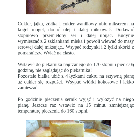
Cukier, jajka, żółtka i cukier waniliowy ubić mikserem na
kogel mogel, dodać olej i dalej miksować. Dodawać
stopniowo przemielony ser i dalej ubijać. Budynie
wymieszać z 2 szklankami mleka i powoli wlewać do masy
serowej dalej miksując.. Wsypać rodzynki i 2 łyżki skórki z
pomarańczy. Wylać na ciasto.
Wstawić do piekarnika nagrzanego do 170 stopni i piec całą
godzinę, nie zaglądając do piekarnika!
Pozostałe białka ubić z 4 łyżkami cukru na sztywną pianę
aż cukier się rozpuści. Wsypać wiórki kokosowe i lekko
zamieszać.
Po godzinie pieczenia sernik wyjąć i wyłożyć na niego
pianę. Jeszcze raz wstawić na 15 minut, zmniejszając
temperaturę pieczenia do 160 stopni.